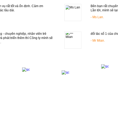
 vụ rất tốt và ổn định. Cảm ơn
Bên bạn rất chuyên
ác lâu dài.
Lần tới, mình sẽ lại
- Ms Lan.
 - chuyên nghiệp, nhân viên trẻ
đối tác số 1 của ch
à phát triển thêm thì Công ty mình sẽ
- Mr Mian.
.