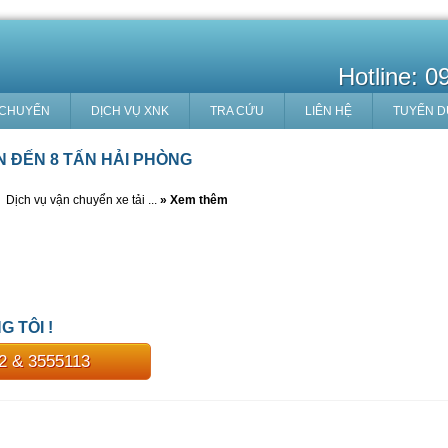
Hotline: 
 CHUYỂN
DỊCH VỤ XNK
TRA CỨU
LIÊN HỆ
TUYỂN 
N ĐẾN 8 TẤN HẢI PHÒNG
Dịch vụ vận chuyển xe tải ...
» Xem thêm
 TÔI !
02 & 3555113