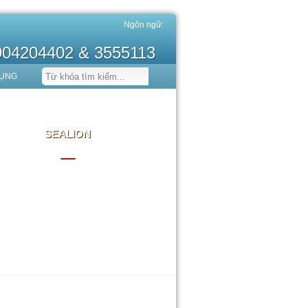
Ngôn ngữ:
0904204402 & 3555113
DỤNG
SEALION