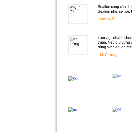
Sealion cung cấp dịch
Sealion nhé, sẽ hợp t
- Mrs Ngân.
Làm việc nhanh chóng
trung. Nếu giữ vững v
dùng svc Sealion mãi
- Mr Cường.